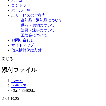
ホーム
コンセプト
ホール一覧
サービスのご案内
御礼品・返礼品について
供花・供物について
法要・法事について
互助会について
お問い合わせ
サイトマップ
個人情報保護方針
閉じる
添付ファイル
ホーム
メディア
63aa4bf2d02d...
2021.10.25