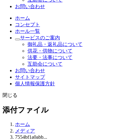
お問い合わせ
ホーム
コンセプト
ホール一覧
サービスのご案内
御礼品・返礼品について
供花・供物について
法要・法事について
互助会について
お問い合わせ
サイトマップ
個人情報保護方針
閉じる
添付ファイル
ホーム
メディア
7554bf1a0abb...