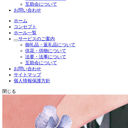
互助会について
お問い合わせ
ホーム
コンセプト
ホール一覧
サービスのご案内
御礼品・返礼品について
供花・供物について
法要・法事について
互助会について
お問い合わせ
サイトマップ
個人情報保護方針
閉じる