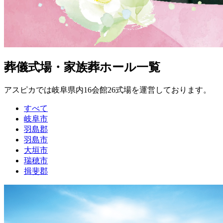
葬儀式場・家族葬ホール一覧
アスピカでは岐阜県内16会館26式場を運営しております。
すべて
岐阜市
羽島郡
羽島市
大垣市
瑞穂市
揖斐郡