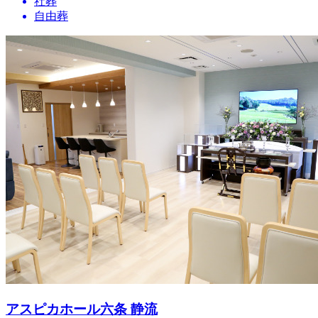
社葬
自由葬
アスピカホール六条 静流