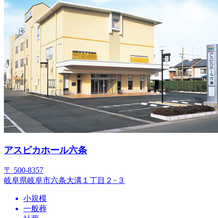
アスピカホール六条
〒 500-8357
岐阜県岐阜市六条大溝１丁目２−３
小規模
一般葬