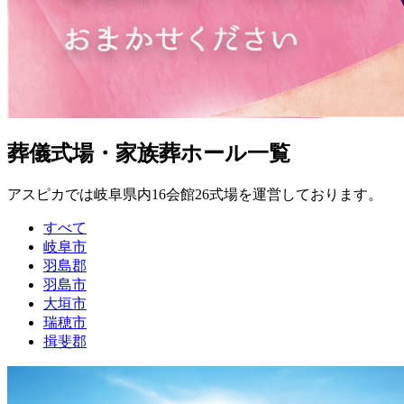
葬儀式場・家族葬ホール一覧
アスピカでは岐阜県内16会館26式場を運営しております。
すべて
岐阜市
羽島郡
羽島市
大垣市
瑞穂市
揖斐郡