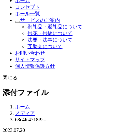
ホーム
コンセプト
ホール一覧
サービスのご案内
御礼品・返礼品について
供花・供物について
法要・法事について
互助会について
お問い合わせ
サイトマップ
個人情報保護方針
閉じる
添付ファイル
ホーム
メディア
68c4fc4718f9...
2023.07.20