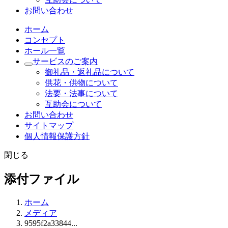
お問い合わせ
ホーム
コンセプト
ホール一覧
サービスのご案内
御礼品・返礼品について
供花・供物について
法要・法事について
互助会について
お問い合わせ
サイトマップ
個人情報保護方針
閉じる
添付ファイル
ホーム
メディア
9595f2a33844...