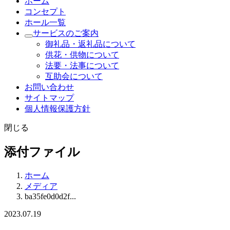
ホーム
コンセプト
ホール一覧
サービスのご案内
御礼品・返礼品について
供花・供物について
法要・法事について
互助会について
お問い合わせ
サイトマップ
個人情報保護方針
閉じる
添付ファイル
ホーム
メディア
ba35fe0d0d2f...
2023.07.19