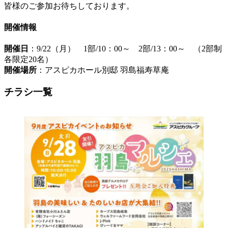
皆様のご参加お待ちしております。
開催情報
開催日
：9/22（月） 1部/10：00～ 2部/13：00～ （2部制
各限定20名）
開催場所
：アスピカホール別邸 羽島福寿草庵
チラシ一覧