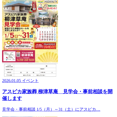
2026.01.05
イベント
アスピカ家族葬 柳津草庵 見学会・事前相談を開
催します
見学会・事前相談 1/5（月）～31（土）にアスピカ…